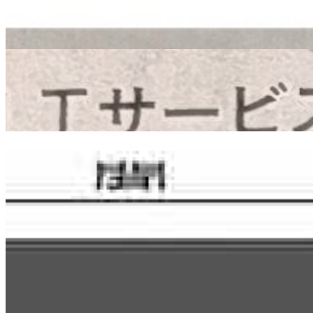
広島経済レポートに「地場企業と共同で業務システ
2026.3.19
メディア掲載
中国新聞朝刊に「地場企業人を職場内訓練 AI人材
2025.11.11
メディア掲載
中国新聞朝刊に、代表のインタビュー記事「地域文化
2025.11.5
CodeFoxについてもっと知る
地域DXの実現に向けて、私たちと一緒に取り組みませんか？
まず相談する
会社概要を見る
CodeFox