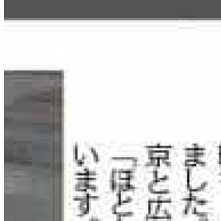
地域にデジタルの誇りを。
Digital Pride Hiroshima を拠点に、
文化翻訳型DXを実証・展示・教育。
サービス
AIコンテンツ生産工場
CTO as a Service (技術アドバイザリー)
PoC開発
出向教育
DXリーダー育成
企業情報
会社概要
Digital Pride Hiroshima
ニュース
お問い合わせ