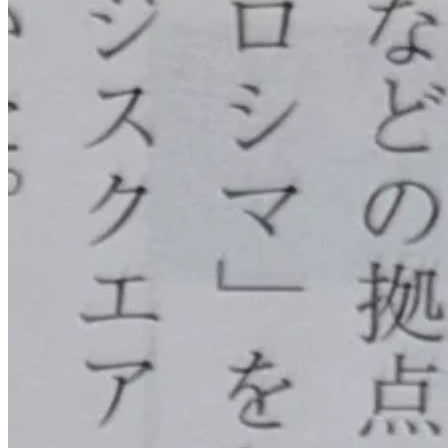
Digital Pride Hiroshima を拠点に、
文化翻訳型DXを実証・展示・教育。
サービス
AIコンテンツ生産工場
CTO as a Service (技術アドバイザリー)
PoC開発
出向教育
DXリーダー育成
企業情報
会社概要
Digital Pride Hiroshima
ニュース
お問い合わせ
相談・問い合わせ