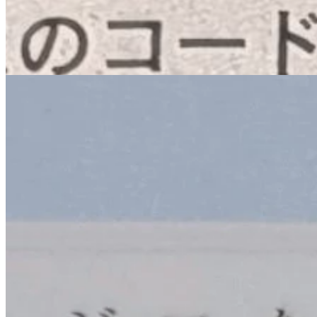
中国新聞朝刊に「地場企業人を職場内訓練 AI人材
広島市内に育成拠点」が掲載されました
2025.11.11
メディア掲載
広島経済レポートにDigital Pride Hiroshimaが掲載
されました
2025.10.16
CodeFoxについてもっと知る
地域DXの実現に向けて、私たちと一緒に取り組みません
か？
まず相談する
会社概要を見る
CodeFox
地域にデジタルの誇りを。