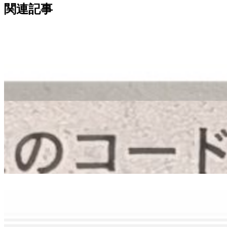
関連記事
メディア掲載
広島経済レポートに「地場企業と共同で業務シス
テム開発」が掲載されました
2026.3.19
メディア掲載
中国新聞朝刊に「地場企業人を職場内訓練 AI人材
広島市内に育成拠点」が掲載されました
2025.11.11
メディア掲載
中国新聞朝刊に、代表のインタビュー記事「地域
文化とDX AI活用 街の多様性取り戻す」が掲載さ
れました