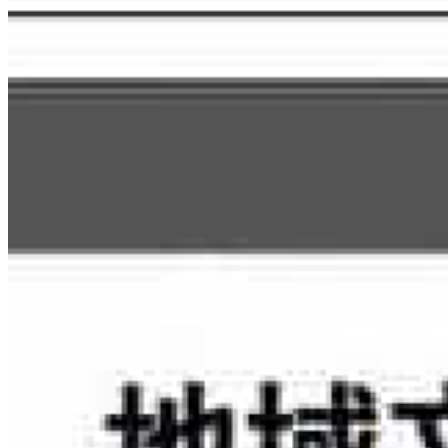
2025.11.5
CodeFoxについてもっと知る
地域DXの実現に向けて、私たちと一緒に取り組みません
か？
まず相談する
会社概要を見る
CodeFox
地域にデジタルの誇りを。
Digital Pride Hiroshima を拠点に、
文化翻訳型DXを実証・展示・教育。
サービス
AIコンテンツ生産工場
CTO as a Service (技術アドバイザリー)