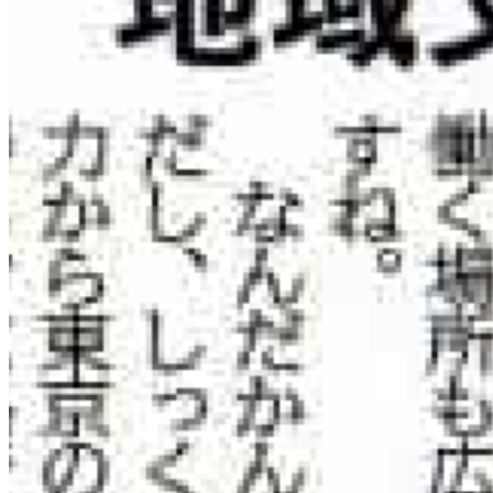
PoC開発
出向教育
DXリーダー育成
企業情報
会社概要
Digital Pride Hiroshima
ニュース
お問い合わせ
相談・問い合わせ
見学予約
プライバシーポリシー
© 2026 CodeFox Inc. All rights reserved.
ホーム
拠点
サービス
ニュース
企業情報
お
問合せ