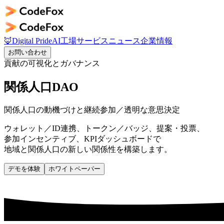
🦊
Digital Pride
AI工場
サービス
ニュース
企業情報
お問い合わせ
貢献の可視化とガバナンス
関係人口DAO
関係人口の動機づけと継続参加／透明な意思決定
ウォレット／ID連携、トークン／バッジ、提案・投票、
参加インセンティブ、KPIダッシュボードで
地域と関係人口の新しい関係性を構築します。
デモを体験
ホワイトペーパー