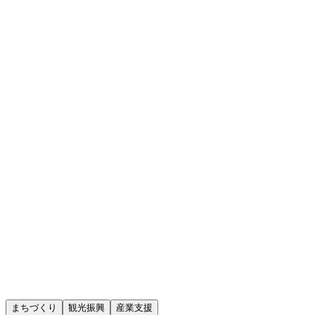
地域の意思決定に参加。透明性の高い投票システムで、公平
参加インセンティブ
活動に応じた報酬設計。地域通貨との連携で、実益のある参
KPIダッシュボード
参加状況、貢献度、意思決定の履歴を可視化。データドリブ
ガバナンス設計
地域特性に合わせた柔軟なガバナンスルール。段階的な権限
まちづくり
観光振興
産業支援