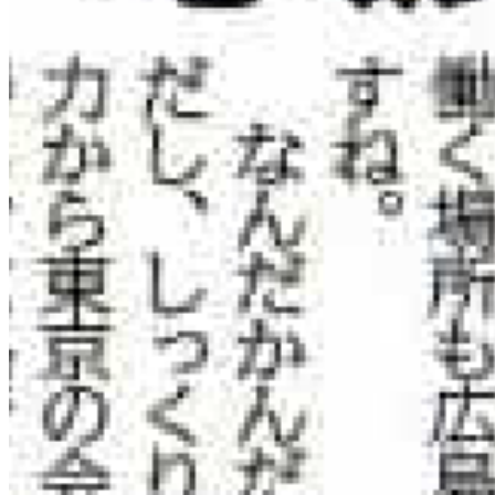
企業情報
会社概要
Digital Pride Hiroshima
ニュース
お問い合わせ
相談・問い合わせ
見学予約
プライバシーポリシー
© 2026 CodeFox Inc. All rights reserved.
ホーム
拠点
サービス
ニュース
企業情報
お
問合せ