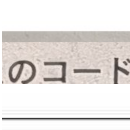
メディア掲載
広島経済レポートに「地場企業と共同で業務シス
テム開発」が掲載されました
2026.3.19
メディア掲載
中国新聞朝刊に「地場企業人を職場内訓練 AI人材
広島市内に育成拠点」が掲載されました
2025.11.11
メディア掲載
中国新聞朝刊に、代表のインタビュー記事「地域
文化とDX AI活用 街の多様性取り戻す」が掲載さ
れました
2025.11.5