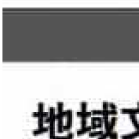
CodeFoxについてもっと知る
地域DXの実現に向けて、私たちと一緒に取り組みません
か？
まず相談する
会社概要を見る
CodeFox
地域にデジタルの誇りを。
Digital Pride Hiroshima を拠点に、
文化翻訳型DXを実証・展示・教育。
サービス
AIコンテンツ生産工場
CTO as a Service (技術アドバイザリー)
PoC開発
出向教育
DXリーダー育成